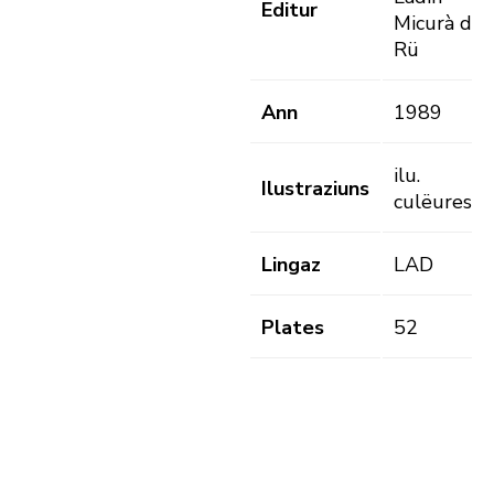
Editur
Micurà de
Rü
Ann
1989
ilu.
Ilustraziuns
culëures
Lingaz
LAD
Plates
52