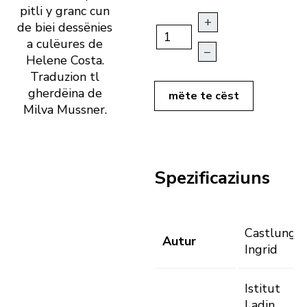
pitli y granc cun
+
de biei dessënies
a culëures de
–
Helene Costa.
Traduzion tl
gherdëina de
mëte te cëst
Milva Mussner.
Spezificaziuns
Castlunger
Autur
Ingrid
Istitut
Ladin