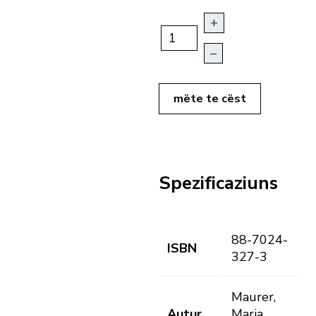
+
–
mëte te cëst
Spezificaziuns
88-7024-
ISBN
327-3
Maurer,
Autur
Maria