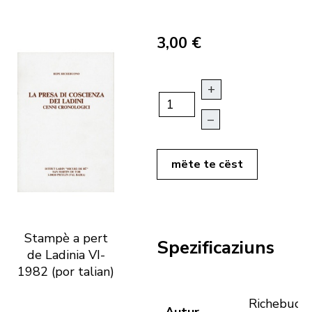
3,00 €
+
–
mëte te cëst
Stampè a pert
Spezificaziuns
de Ladinia VI-
1982 (por talian)
Richebuono