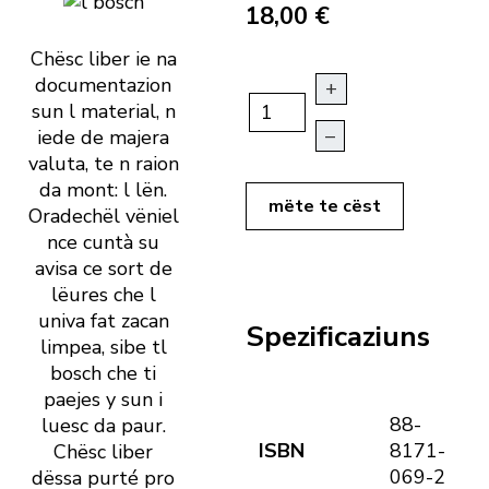
18,00 €
Chësc liber ie na
documentazion
+
sun l material, n
–
iede de majera
valuta, te n raion
da mont: l lën.
mëte te cëst
Oradechël vëniel
nce cuntà su
avisa ce sort de
lëures che l
univa fat zacan
Spezificaziuns
limpea, sibe tl
bosch che ti
paejes y sun i
88-
luesc da paur.
ISBN
8171-
Chësc liber
069-2
dëssa purté pro