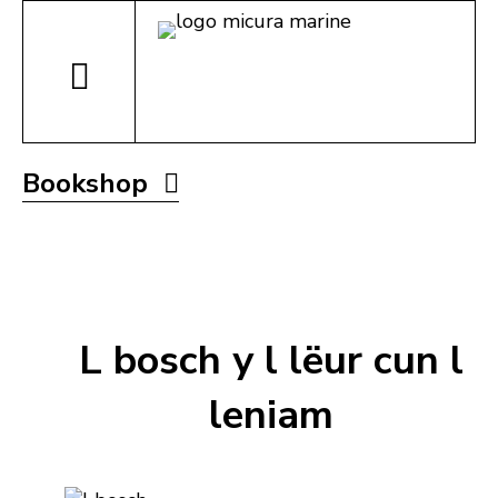
Bookshop
L bosch y l lëur cun l
leniam