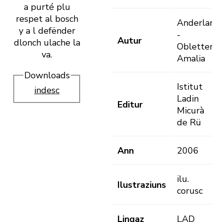
a purté plu
respet al bosch
Anderlan
y a l defënder
-
Autur
dlonch ulache la
Obletter,
va.
Amalia
Downloads
Istitut
indesc
Ladin
Editur
Micurà
de Rü
Ann
2006
ilu.
Ilustraziuns
corusc
Lingaz
LAD