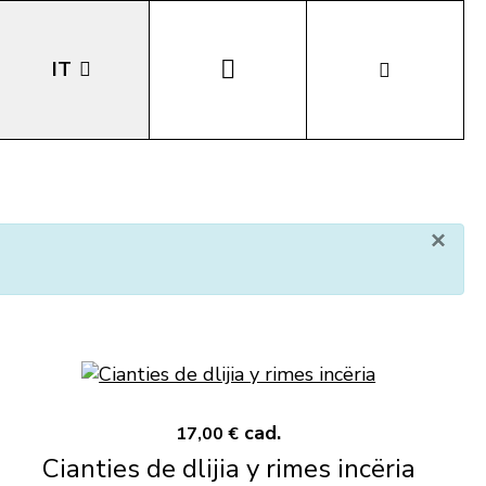
IT
EN
DE
×
LA
cad.
17,00 €
Cianties de dlijia y rimes incëria