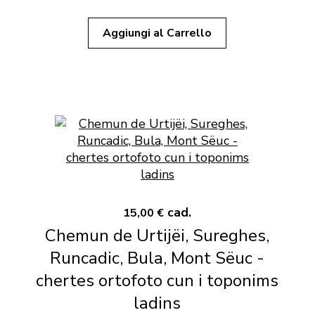
Aggiungi al Carrello
cad.
15,00 €
Chemun de Urtijëi, Sureghes,
Runcadic, Bula, Mont Sëuc -
chertes ortofoto cun i toponims
ladins