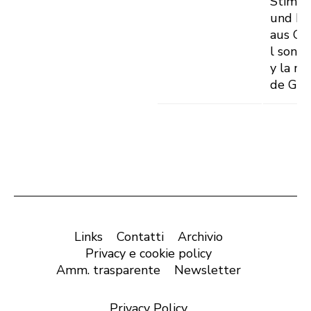
Stimm
und Mu
aus Gr
l sonn, 
y la mu
de Ghe
Links
Contatti
Archivio
Privacy e cookie policy
Amm. trasparente
Newsletter
Privacy Policy