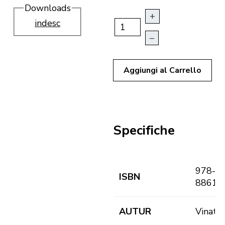
Downloads
+
indesc
–
Aggiungi al Carrello
Specifiche
978-
ISBN
88616
AUTUR
Vinati,