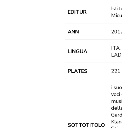
Istitut
EDITUR
Micurà
ANN
2012
ITA, D
LINGUA
LAD
PLATES
221
i suoni,
voci e 
musich
della V
Garden
Klänge
SOTTOTITOLO