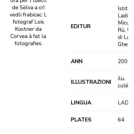
ora per l luech
de Sëlva a crì
Istitut
vedli frabicac. L
Ladin
fotograf Lois
Micurà
EDITUR
Kostner da
Rü, Un
Corvea à fat la
di Lad
fotografies.
Gherd
ANN
2000
ilu.
ILLUSTRAZIONI
culëur
LINGUA
LAD
PLATES
64