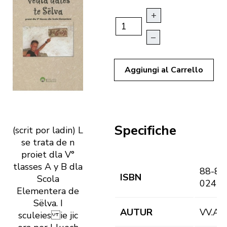
+
–
Aggiungi al Carrello
Specifiche
(scrit por ladin) L
se trata de n
proiet dla V°
tlasses A y B dla
88-81
ISBN
Scola
024-2
Elementera de
Sëlva. I
AUTUR
VV.AA
sculeies ie jic