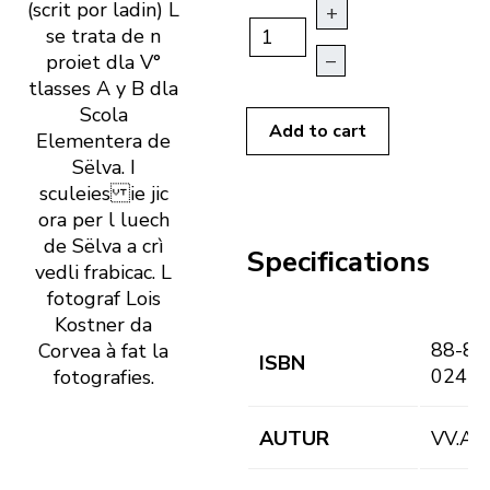
(scrit por ladin) L
+
se trata de n
–
proiet dla V°
tlasses A y B dla
Scola
Add to cart
Elementera de
Sëlva. I
sculeies ie jic
ora per l luech
de Sëlva a crì
Specifications
vedli frabicac. L
fotograf Lois
Kostner da
88-81
Corvea à fat la
ISBN
024-2
fotografies.
AUTUR
VV.AA