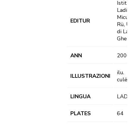
Istitut
Ladin
Micurà
EDITUR
Rü, Un
di Lad
Gherd
ANN
2000
ilu.
ILLUSTRAZIONI
culëur
LINGUA
LAD
PLATES
64