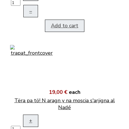
–
Add to cart
19,00 €
each
Tëra pa tö! N aragn y na moscia s'arjigna al
Nadé
+