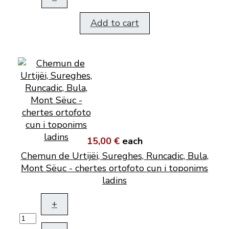
Add to cart
15,00 €
each
Chemun de Urtijëi, Sureghes, Runcadic, Bula,
Mont Sëuc - chertes ortofoto cun i toponims
ladins
+