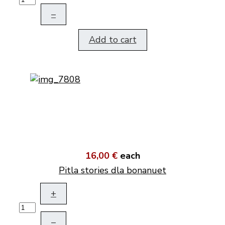
–
Add to cart
16,00 €
each
Pitla stories dla bonanuet
+
–