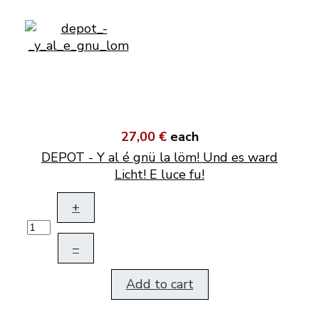
27,00 €
each
DEPOT - Y al é gnü la löm! Und es ward
Licht! E luce fu!
+
–
Add to cart