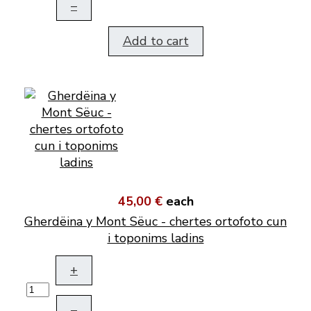
–
Add to cart
45,00 €
each
Gherdëina y Mont Sëuc - chertes ortofoto cun
i toponims ladins
+
–