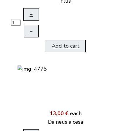
Flus
+
–
Add to cart
13,00 €
each
Da nëus a cësa