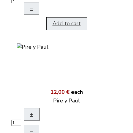
–
Add to cart
12,00 €
each
Pire y Paul
+
–