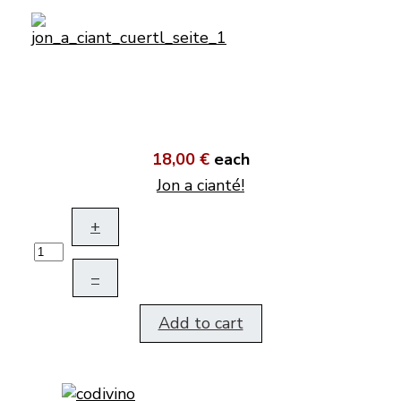
18,00 €
each
Jon a cianté!
+
–
Add to cart