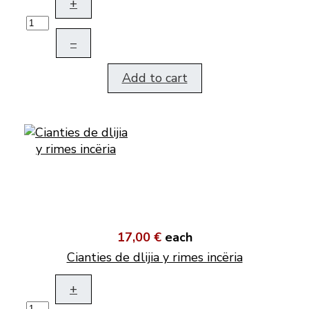
+
–
Add to cart
17,00 €
each
Cianties de dlijia y rimes incëria
+