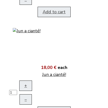
Add to cart
18,00 €
each
Jun a cianté!
+
–