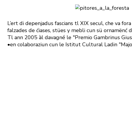
L’ert di depenjadus fascians tl XIX secul, che va fora
falzades de ćiases, stües y mebli cun sü ornamënć 
Tl ann 2005 àl davagné le "Premio Gambrinus Giu
•en colaboraziun cun le Istitut Cultural Ladin "Maj