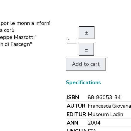
 por le monn a infornì
da corù
+
seppe Mazzotti"
on di Fascegn"
–
Add to cart
Specifications
ISBN
88-86053-34-
AUTUR
Francesca Giovana
EDITUR
Museum Ladin
ANN
2004