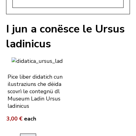
I jun a conësce le Ursus
ladinicus
Pice liber didatich cun
ilustraziuns che dëida
scovrì le contegnü dl
Museum Ladin Ursus
ladinicus
3,00 €
each