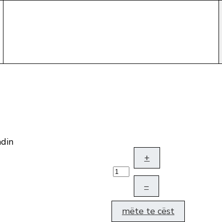
adin
+
–
mëte te cëst