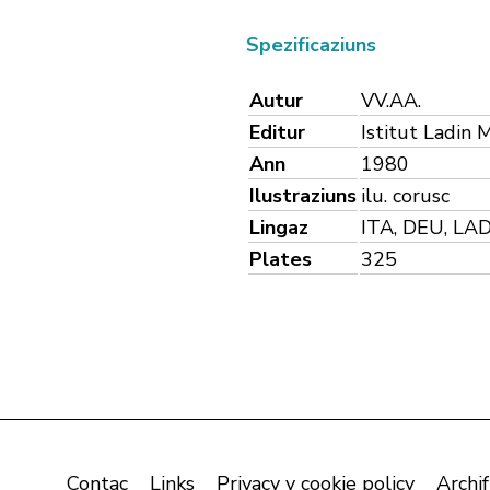
Spezificaziuns
Autur
VV.AA.
Editur
Istitut Ladin 
Ann
1980
Ilustraziuns
ilu. corusc
Lingaz
ITA, DEU, LA
Plates
325
Contac
Links
Privacy y cookie policy
Archif