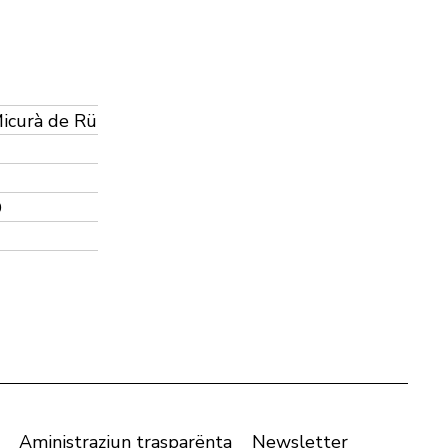
Micurà de Rü
D
Aministraziun trasparënta
Newsletter