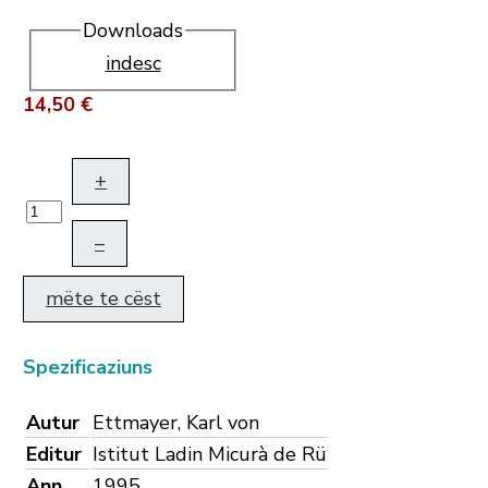
Downloads
indesc
14,50 €
+
–
mëte te cëst
Spezificaziuns
Autur
Ettmayer, Karl von
Editur
Istitut Ladin Micurà de Rü
Ann
1995