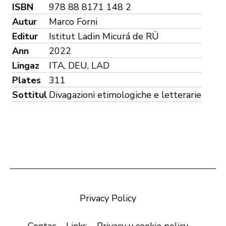
ISBN
978 88 8171 148 2
Autur
Marco Forni
Editur
Istitut Ladin Micurá de RÜ
Ann
2022
Lingaz
ITA, DEU, LAD
Plates
311
Sottitul
Divagazioni etimologiche e letterarie
Privacy Policy
Contac
Links
Privacy y cookie policy