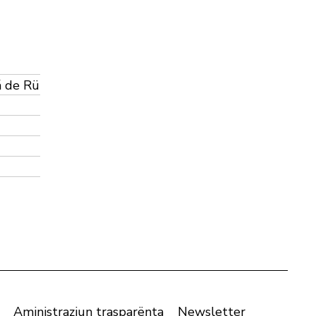
á de Rü
Aministraziun trasparënta
Newsletter