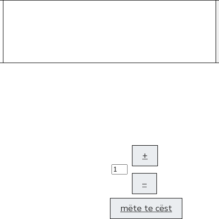
+
–
mëte te cëst