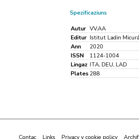
Spezificaziuns
Autur
VV.AA
Editur
Istitut Ladin Micur
Ann
2020
ISSN
1124-1004
Lingaz
ITA, DEU, LAD
Plates
288
Contac
Links
Privacy y cookie policy
Archif