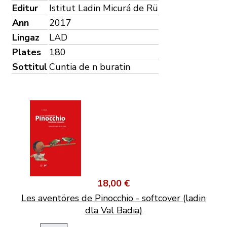
Editur
Istitut Ladin Micurá de Rü
Ann
2017
Lingaz
LAD
Plates
180
Sottitul
Cuntia de n buratin
18,00 €
Les aventöres de Pinocchio - softcover (ladin
dla Val Badia)