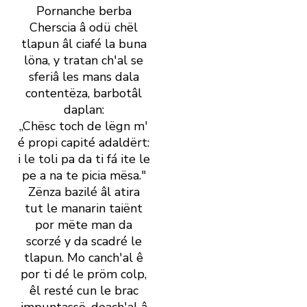
Pornanche berba
Cherscia â odü chël
tlapun âl ciafé la buna
löna, y tratan ch' al se
sferiâ les mans dala
contentëza, barbotâl
daplan:
„Chësc toch de lëgn m'
é propi capité adaldërt:
i le toli pa da ti fá ite le
pe a na te picia mësa."
Zënza bazilé âl atira
tut le manarin taiënt
por mëte man da
scorzé y da scadré le
tlapun. Mo canch' al ê
por ti dé le pröm colp,
êl resté cun le brac