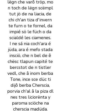
lëgn che varô tröp, mo
n toch de lëgn scëmpl
tut jö de na liacia, de
chi ch' an tiza d' invern
te furn o te fornel, da
impié sö le füch o da
scialdé les ciamenes.
I ne sá nia coch' ara é
jüda, ara é mefo stada
insciö, che n bel de ê
chësc tlapun capité te
bercstot de n tistler
vedl, che â inom berba
Tone, ince sce düc ti
dijô berba Cherscia,
porvia ch' al â la piza dl
nes tres liciorënta y
paroma sciöche na
cherscia madüda.