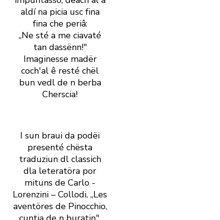
impuntassö, deach' al â
aldí na picia usc fina
fina che periâ:
„Ne sté a me ciavaté
tan dassënn!"
Imaginesse madër
coch' al ê resté chël
bun vedl de n berba
Cherscia!
I sun braui da podëi
presenté chësta
traduziun dl ­classich
dla leteratöra por
mituns de Carlo ­
Lorenzini – Collodi, „Les
aventöres de Pinocchio,
cuntia de n buratin",