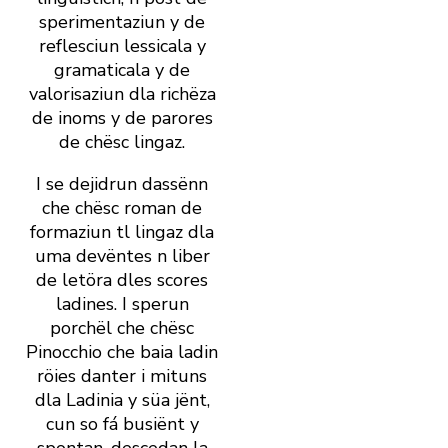
sperimentaziun y de
reflesciun lessicala y
gramaticala y de
valorisaziun dla richëza
de inoms y de parores
de chësc lingaz.
I se dejidrun dassënn
che chësc roman de
formaziun tl lingaz dla
uma devëntes n liber
de letöra dles scores
ladines. I sperun
porchël che chësc
Pinocchio che baia ladin
röies danter i mituns
dla Ladinia y süa jënt,
cun so fá busiënt y