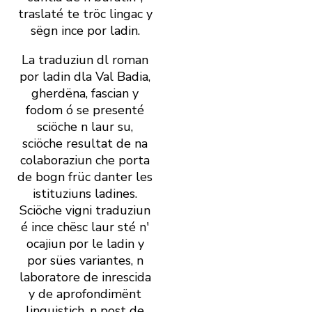
traslaté te tröc lingac y
sëgn ince por ladin.
La traduziun dl roman
por ladin dla Val Badia,
gherdëna, fascian y
fodom ó se presenté
sciöche n laur su,
sciöche resultat de na
colaboraziun che porta
de bogn früc danter les
istituziuns ladines.
Sciöche vigni traduziun
é ince chësc laur sté n'
ocajiun por le ladin y
por sües variantes, n
laboratore de inrescida
y de aprofondimënt
linguistich, n post de