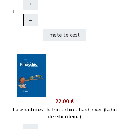
+
–
mëte te cëst
22,00 €
La aventures de Pinocchio - hardcover (ladin
de Gherdëina)