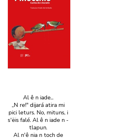
Al ê n iade...
„N re!" dijará atira mi
pici leturs. No, mituns, i
s' ëis falé. Al ê n iade n ­
tlapun.
Al n' ê nia n toch de