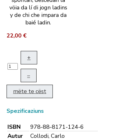
spontan, descedan la
vöia da lí di jogn ladins
y de chi che impara da
baié ladin.
22,00 €
+
–
mëte te cëst
Spezificaziuns
ISBN
978-88-8171-124-6
Autur
Collodi, Carlo