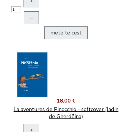
+
–
mëte te cëst
18,00 €
La aventures de Pinocchio - softcover (ladin
de Gherdëina)
+