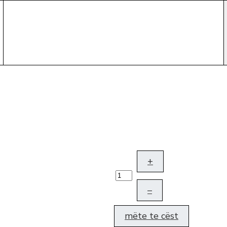
+
–
mëte te cëst