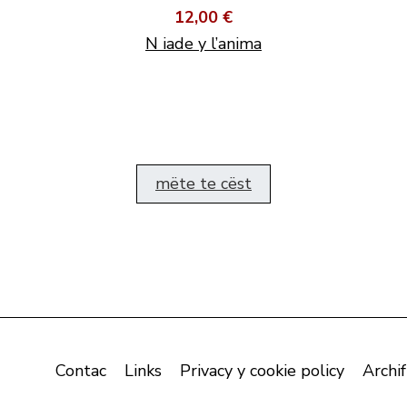
12,00 €
N iade y l’anima
mëte te cëst
Contac
Links
Privacy y cookie policy
Archif