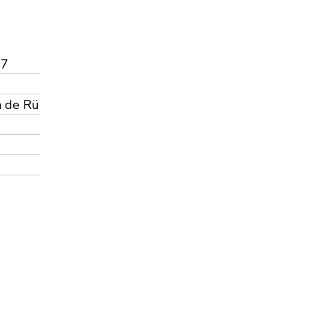
-7
à de Rü