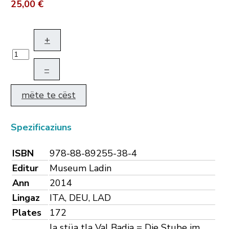
25,00 €
+
–
mëte te cëst
Spezificaziuns
ISBN
978-88-89255-38-4
Editur
Museum Ladin
Ann
2014
Lingaz
ITA, DEU, LAD
Plates
172
la stüa tla Val Badia = Die Stube im