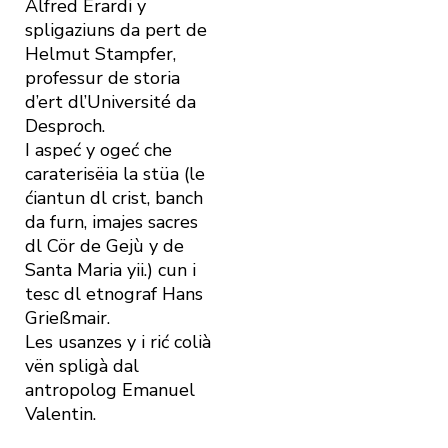
Alfred Erardi y
spligaziuns da pert de
Helmut Stampfer,
professur de storia
d’ert dl’Université da
Desproch.
I aspeć y ogeć che
caraterisëia la stüa (le
ćiantun dl crist, banch
da furn, imajes sacres
dl Cör de Gejù y de
Santa Maria yii.) cun i
tesc dl etnograf Hans
Grießmair.
Les usanzes y i rić colià
vën spligà dal
antropolog Emanuel
Valentin.