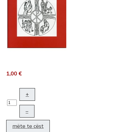
1,00 €
+
–
mëte te cëst