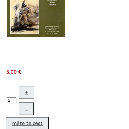
5,00 €
+
–
mëte te cëst