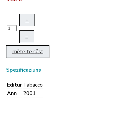
+
–
mëte te cëst
Spezificaziuns
Editur
Tabacco
Ann
2001