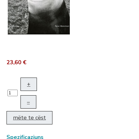
23,60 €
+
–
mëte te cëst
Spezificaziuns