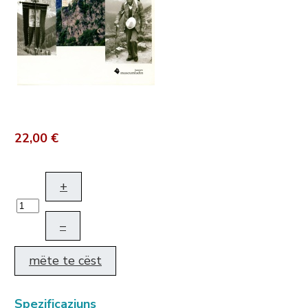
22,00 €
+
–
mëte te cëst
Spezificaziuns