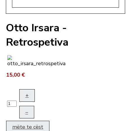
Otto Irsara -
Retrospetiva
15,00 €
+
–
mëte te cëst