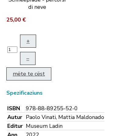
di neve
25,00 €
+
–
mëte te cëst
Spezificaziuns
ISBN
978-88-89255-52-0
Autur
Paolo Vinati, Mattia Maldonado
Editur
Museum Ladin
Ann
2022