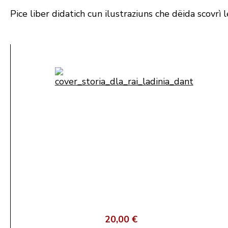
Pice liber didatich cun ilustraziuns che dëida scovr
20,00 €