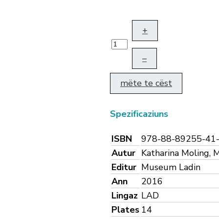
+
–
mëte te cëst
Spezificaziuns
ISBN
978-88-89255-41
Autur
Katharina Moling, 
Editur
Museum Ladin
Ann
2016
Lingaz
LAD
Plates
14