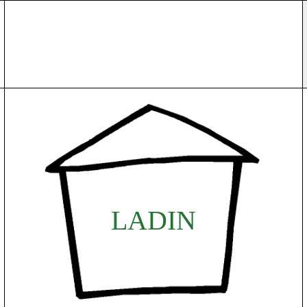
L
A
D
I
N
D
I
N
A