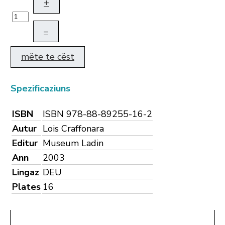
+
–
mëte te cëst
Spezificaziuns
ISBN
ISBN 978-88-89255-16-2
Autur
Lois Craffonara
Editur
Museum Ladin
Ann
2003
Lingaz
DEU
Plates
16