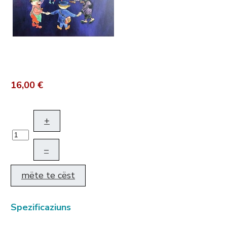
16,00 €
+
–
mëte te cëst
Spezificaziuns