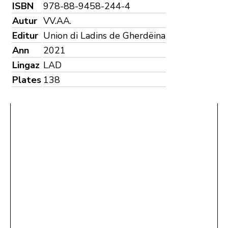
ISBN
978-88-9458-244-4
Autur
VV.AA.
Editur
Union di Ladins de Gherdëina
Ann
2021
Lingaz
LAD
Plates
138