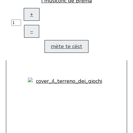
I musiconć de Brema
+
–
mëte te cëst