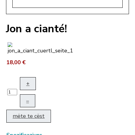
Jon a cianté!
18,00 €
+
–
mëte te cëst