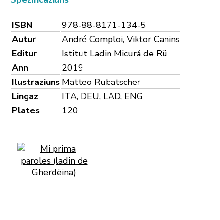
Spezificaziuns
ISBN
978-88-8171-134-5
Autur
André Comploi, Viktor Canins
Editur
Istitut Ladin Micurá de Rü
Ann
2019
Ilustraziuns
Matteo Rubatscher
Lingaz
ITA, DEU, LAD, ENG
Plates
120