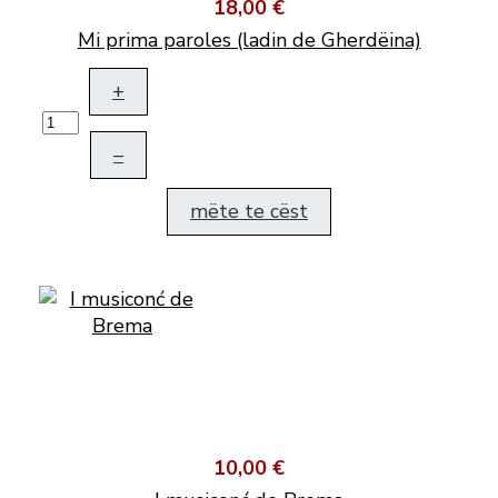
18,00 €
Mi prima paroles (ladin de Gherdëina)
+
–
mëte te cëst
10,00 €