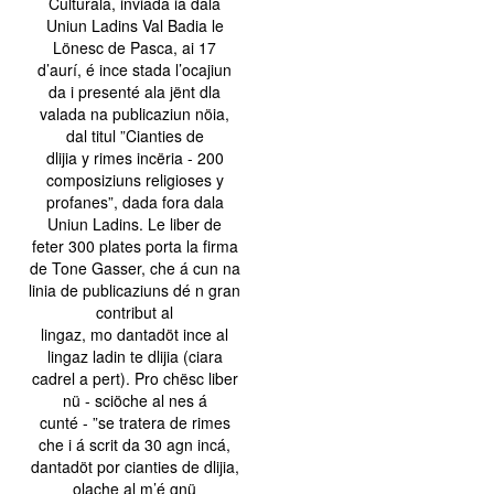
Culturala, inviada ia dala
Uniun Ladins Val Badia le
Lönesc de Pasca, ai 17
d’aurí, é ince stada l’ocajiun
da i presenté ala jënt dla
valada na publicaziun nöia,
dal titul ”Cianties de
dlijia y rimes incëria - 200
composiziuns religioses y
profanes”, dada fora dala
Uniun Ladins. Le liber de
feter 300 plates porta la firma
de Tone Gasser, che á cun na
linia de publicaziuns dé n gran
contribut al
lingaz, mo dantadöt ince al
lingaz ladin te dlijia (ciara
cadrel a pert). Pro chësc liber
nü - sciöche al nes á
cunté - ”se tratera de rimes
che i á scrit da 30 agn incá,
dantadöt por cianties de dlijia,
olache al m’é gnü