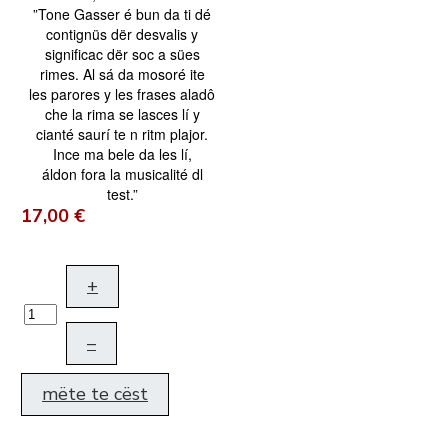
”Tone Gasser é bun da ti dé
contignüs dër desvalis y
significac dër soc a sües
rimes. Al sá da mosoré ite
les parores y les frases aladô
che la rima se lasces lí y
cianté saurí te n ritm plajor.
Ince ma bele da les lí,
áldon fora la musicalité dl
test.”
17,00 €
+
–
mëte te cëst