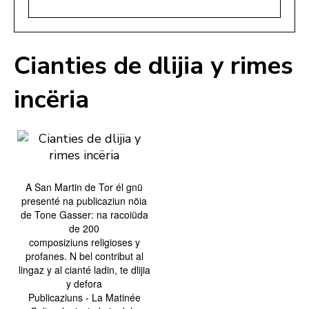
Cianties de dlijia y rimes
incëria
A San Martin de Tor él gnü
presenté na publicaziun nöia
de Tone Gasser: na racoiüda
de 200
composiziuns religioses y
profanes. N bel contribut al
lingaz y al cianté ladin, te dlijia
y defora
Publicaziuns - La Matinée