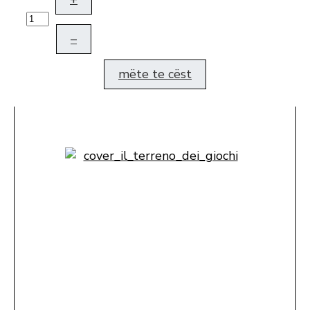
–
mëte te cëst