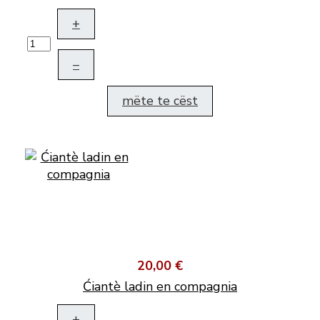
+
–
mëte te cëst
20,00 €
Ćiantè ladin en compagnia
+