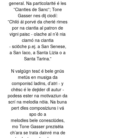
general. Na particolarité é les
”Cianties de Sanc”; Tone
Gasser nes dij ciodí:
”Chiló ái porvé da cherié rimes
por na ciantia al patron de
vigni paisc - olache al n’ê nia
ciamó na ciantia
- sciöche p.ej. a San Senese,
a San Iaco, a Santa Lizia o a
Santa Tarina.”
N valgügn tesć é bele gnüs
metüs en musiga da
componisć ladins, d’atri - y
chësc é le dejider dl autur -
podess ester na motivaziun da
scrí na melodia nöia. Na buna
pert dles composiziuns i vá
spo do a
melodies bele conesciüdes,
mo Tone Gasser prezisëia
ch’ara se trata dainré ma de