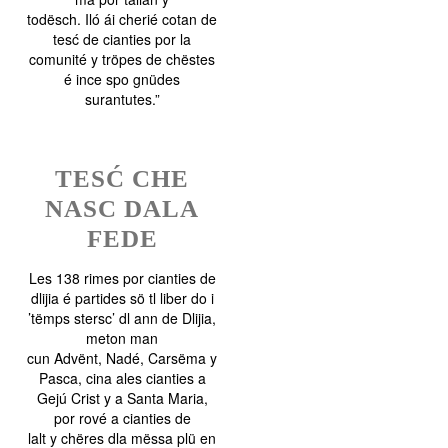
todësch. Iló ái cherié cotan de
tesć de cianties por la
comunité y tröpes de chëstes
é ince spo gnüdes
surantutes.”
TESĆ CHE
NASC DALA
FEDE
Les 138 rimes por cianties de
dlijia é partides sö tl liber do i
’tëmps stersc’ dl ann de Dlijia,
meton man
cun Advënt, Nadé, Carsëma y
Pasca, cina ales cianties a
Gejú Crist y a Santa Maria,
por rové a cianties de
lalt y chëres dla mëssa plü en