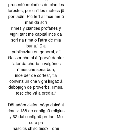
presenté melodies de cianties
forestes, por ch’i les metess jö
por ladin. Plü tert ái ince metü
man da scrí
rimes y cianties profanes y
vigni tant me capitâl ince da
scrí na rima o l’atra de mia
buna.” Dla
publicaziun en general, dij
Gasser che al á ”porvé danter
l’ater da cherié n valgönes
rimes che sona bun,
ince dër de cörtes”, tla
convinziun che vigni lingaz á
debojëgn de proverbs, rimes,
tesć che vá a orëdla.”
Döt adöm ciafon bëgn duicënt
rimes: 138 de contignü religius
y 62 dal contignü profan. Mo
co é pa
nasciüs chisc tesć? Tone