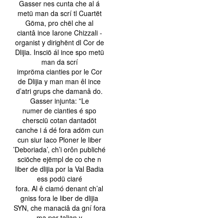
Gasser nes cunta che al á
metü man da scrí tl Cuartët
Göma, pro chël che al
ciantâ ince Iarone Chizzali -
organist y dirighënt dl Cor de
Dlijia. Insciö ál ince spo metü
man da scrí
impröma cianties por le Cor
de Dlijia y man man êl ince
d’atri grups che damanâ do.
Gasser injunta: ”Le
numer de cianties é spo
chersciü cotan dantadöt
canche i á dé fora adöm cun
cun siur Iaco Ploner le liber
’Deboriada’, ch’i orôn publiché
sciöche ejëmpl de co che n
liber de dlijia por la Val Badia
ess podü ciaré
fora. Al ê ciamó denant ch’al
gniss fora le liber de dlijia
SYN, che manaciâ da gní fora
ma por talian y