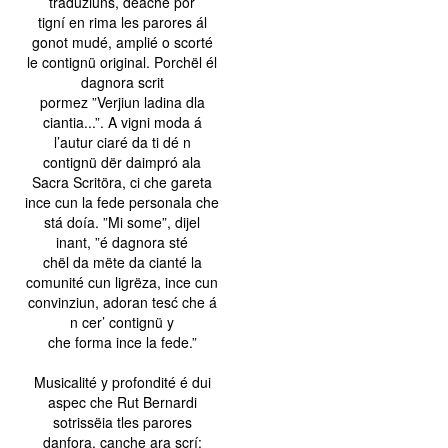
traduziuns, deache por
tigní en rima les parores ál
gonot mudé, amplié o scorté
le contignü original. Porchël él
dagnora scrit
pormez ”Verjiun ladina dla
ciantia...”. A vigni moda á
l’autur ciaré da ti dé n
contignü dër daimpró ala
Sacra Scritöra, ci che gareta
ince cun la fede personala che
stá doía. ”Mi some”, dijel
inant, ”é dagnora sté
chël da mëte da cianté la
comunité cun ligrëza, ince cun
convinziun, adoran tesć che á
n cer’ contignü y
che forma ince la fede.”
Musicalité y profondité é dui
aspec che Rut Bernardi
sotrissëia tles parores
danfora, canche ara scrí: