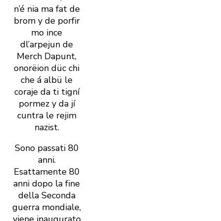
n’é nia ma fat de
brom y de porfir
mo ince
dl’arpejun de
Merch Dapunt,
onorëion düc chi
che á albü le
coraje da ti tigní
pormez y da jí
cuntra le rejim
nazist.
Sono passati 80
anni.
Esattamente 80
anni dopo la fine
della Seconda
guerra mondiale,
viene inaugurato