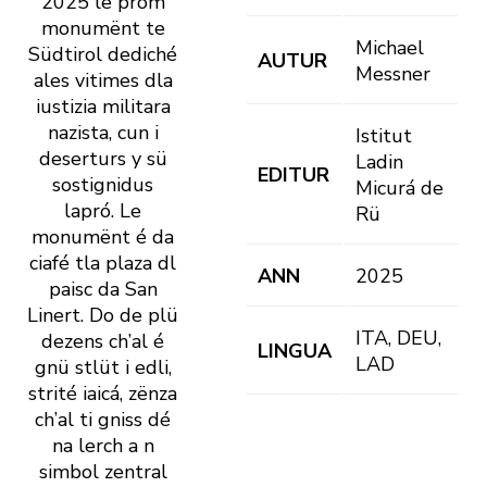
2025 le pröm
monumënt te
Michael
Südtirol dediché
AUTUR
Messner
ales vitimes dla
iustizia militara
nazista, cun i
Istitut
deserturs y sü
Ladin
EDITUR
sostignidus
Micurá de
lapró. Le
Rü
monumënt é da
ciafé tla plaza dl
ANN
2025
paisc da San
Linert. Do de plü
ITA, DEU,
dezens ch’al é
LINGUA
LAD
gnü stlüt i edli,
strité iaicá, zënza
ch’al ti gniss dé
na lerch a n
simbol zentral