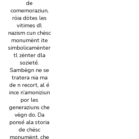
de
comemoraziun,
röia dötes les
vitimes dl
nazism cun chësc
monumënt ite
simbolicamënter
tl zënter dla
sozieté.
Sambëgn ne se
tratera nia ma
de n recort, al é
ince n’amoniziun
por les
generaziuns che
vëgn do. Da
ponsé ala storia
de chësc
monumënt, che