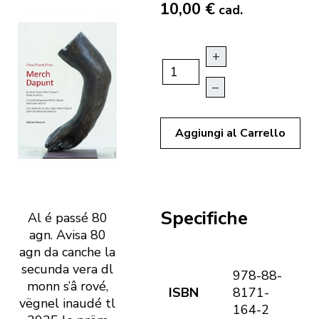
10,00 €
cad.
+
–
Aggiungi al Carrello
Specifiche
Al é passé 80
agn. Avisa 80
agn da canche la
secunda vera dl
978-88-
monn s’â rové,
ISBN
8171-
vëgnel inaudé tl
164-2