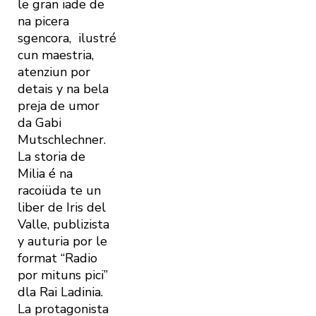
le gran iade de
na picera
sgencora, ilustré
cun maestria,
atenziun por
detais y na bela
preja de umor
da Gabi
Mutschlechner.
La storia de
Milia é na
racoiüda te un
liber de Iris del
Valle, publizista
y auturia por le
format “Radio
por mituns pici”
dla Rai Ladinia.
La protagonista