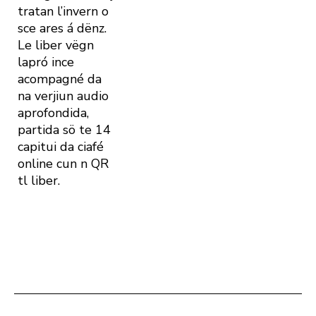
tratan l’invern o
sce ares á dënz.
Le liber vëgn
lapró ince
acompagné da
na verjiun audio
aprofondida,
partida sö te 14
capitui da ciafé
online cun n QR
tl liber.