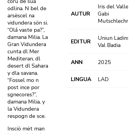
corú de süa
Iris del Valle,
odlina. N bel de
AUTUR
Gabi
arsëscel na
Mutschlechne
vidundera sön si.
“Olá vaste pa?”,
damana Milia. La
Uniun Ladins
EDITUR
Gran Vidundera
Val Badia
cunta dl Mer
Mediteran, dl
ANN
2025
desert dl Sahara
y dla savana.
LINGUA
LAD
“Fossel mo n
post ince por
sgnecores?”,
damana Milia, y
la Vidundera
respogn de sce.
Insciö mët man