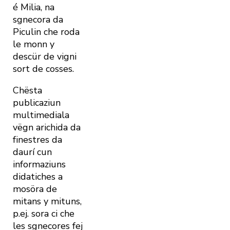
é Milia, na
sgnecora da
Piculin che roda
le monn y
descür de vigni
sort de cosses.
Chësta
publicaziun
multimediala
vëgn arichida da
finestres da
daurí cun
informaziuns
didatiches a
mosöra de
mitans y mituns,
p.ej. sora ci che
les sgnecores fej