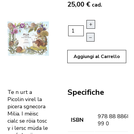
25,00 €
cad.
+
–
Aggiungi al Carrello
Specifiche
Te n urt a
Picolin virel la
picera sgnecora
Milia. I mëisc
978 88 88682
ISBN
cialc se röia tosc
99 0
y i lersc müda le