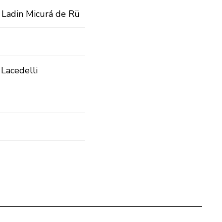
t Ladin Micurá de Rü
 Lacedelli