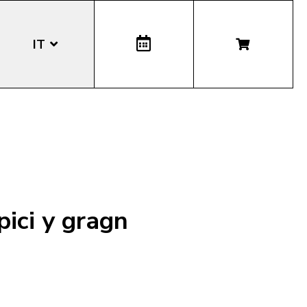
IT
EN
DE
LA
ici y gragn