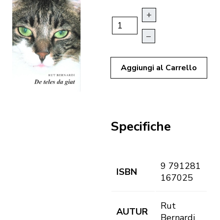
+
–
Aggiungi al Carrello
Specifiche
9 791281
ISBN
167025
Rut
AUTUR
Bernardi