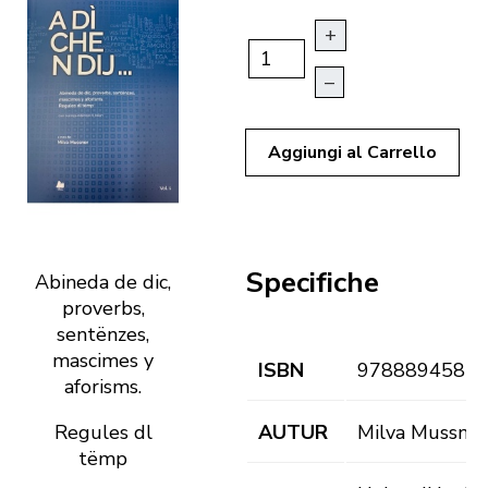
+
–
Aggiungi al Carrello
Specifiche
Abineda de dic,
proverbs,
sentënzes,
mascimes y
ISBN
9788894582
aforisms.
Regules dl
AUTUR
Milva Mussner
tëmp