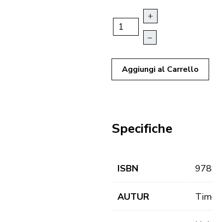
+
–
Aggiungi al Carrello
Specifiche
ISBN
9788
AUTUR
Timo C