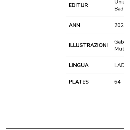
Uniun 
EDITUR
Badia
ANN
2022
Gabi
ILLUSTRAZIONI
Mutsc
LINGUA
LAD
PLATES
64