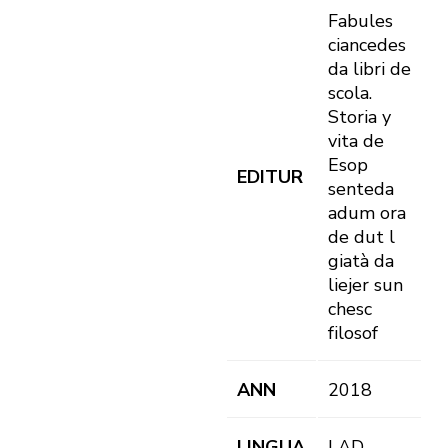
Fabules
ciancedes
da libri de
scola.
Storia y
vita de
Esop
EDITUR
senteda
adum ora
de dut l
giatà da
liejer sun
chesc
filosof
ANN
2018
LINGUA
LAD