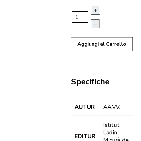
+
–
Aggiungi al Carrello
Specifiche
AUTUR
AA.VV.
Istitut
Ladin
EDITUR
Micurà de