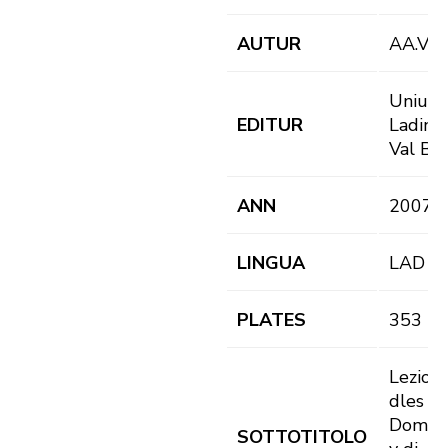
AUTUR
AA.VV.
Uniun
EDITUR
Ladins
Val Ba
ANN
2007
LINGUA
LAD
PLATES
353 pl.
Lezion
dles
Domën
SOTTOTITOLO