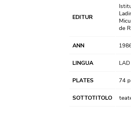
Istitut
Ladin
EDITUR
Micurà
de Rü
ANN
1986
LINGUA
LAD
PLATES
74 pl.
SOTTOTITOLO
teater