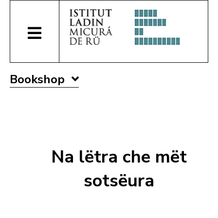
Bookshop
Na lëtra che mët
sotsëura