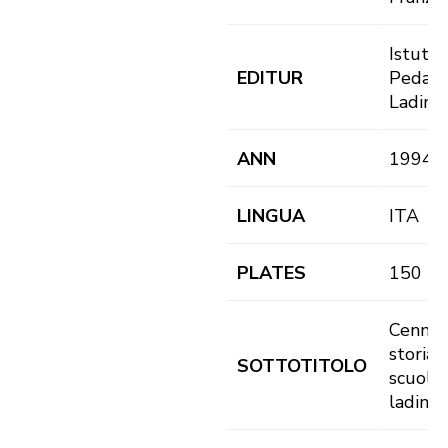
Istutut
EDITUR
Pedago
Ladin
ANN
1994
LINGUA
ITA
PLATES
150
Cenni d
storia 
SOTTOTITOLO
scuola
ladina