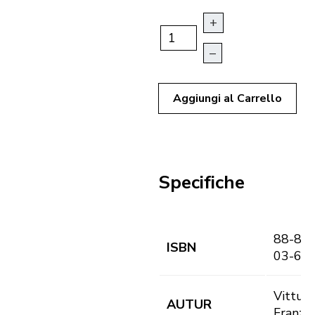
+
–
Aggiungi al Carrello
Specifiche
88-86
ISBN
03-6
Vittur,
AUTUR
Franz