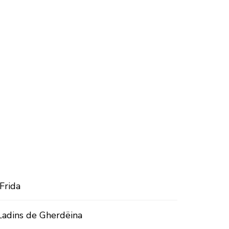
 Frida
Ladins de Gherdëina