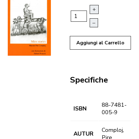
+
–
Aggiungi al Carrello
Specifiche
88-7481-
ISBN
005-9
Comploj,
AUTUR
Pire