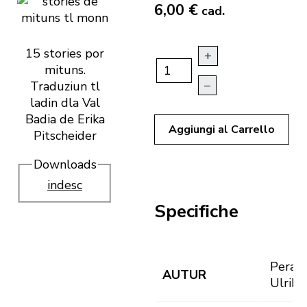
6,00 €
cad.
15 stories por
+
mituns.
–
Traduziun tl
ladin dla Val
Badia de Erika
Aggiungi al Carrello
Pitscheider
Downloads
indesc
Specifiche
Perath
AUTUR
Ulrike