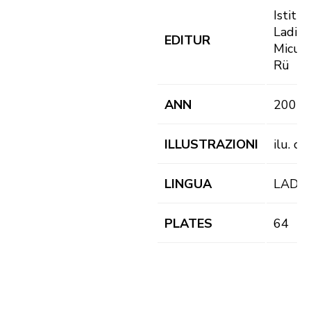
Istitut
Ladin
EDITUR
Micurà
Rü
ANN
2001
ILLUSTRAZIONI
ilu. co
LINGUA
LAD
PLATES
64