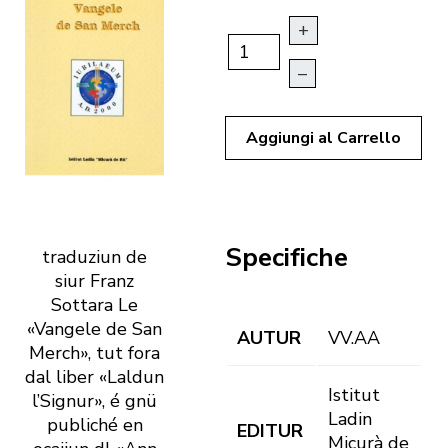
+
–
Aggiungi al Carrello
Specifiche
traduziun de
siur Franz
Sottara Le
«Vangele de San
AUTUR
VV.AA
Merch», tut fora
dal liber «Laldun
Istitut
l’Signur», é gnü
Ladin
publiché en
EDITUR
Micurà de