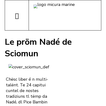
Le pröm Nadé de
Sciomun
Chësc liber é n multi-
talënt. Te 24 capitui
cuntel de nostes
tradiziuns tl tëmp da
Nadé, dl Pice Bambin