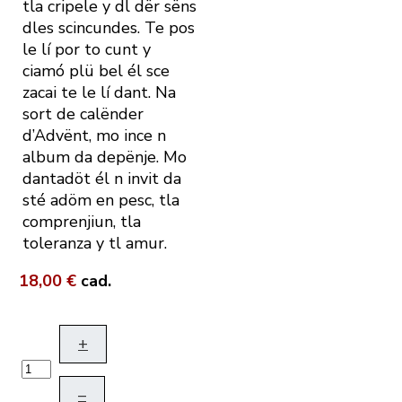
tla cripele y dl dër sëns
dles scincundes. Te pos
le lí por to cunt y
ciamó plü bel él sce
zacai te le lí dant. Na
sort de calënder
d’Advënt, mo ince n
album da depënje. Mo
dantadöt él n invit da
sté adöm en pesc, tla
comprenjiun, tla
toleranza y tl amur.
18,00 €
cad.
+
–