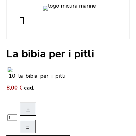
La bibia per i pitli
8,00 €
cad.
+
–