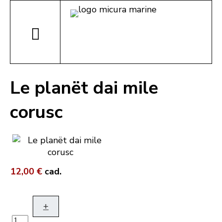
Le planët dai mile
corusc
12,00 €
cad.
+