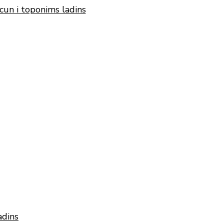
cun i toponims ladins
adins