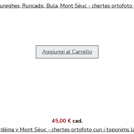
ureghes, Runcadic, Bula, Mont Sëuc - chertes ortofoto 
Aggiungi al Carrello
45,00 €
cad.
dëina y Mont Sëuc - chertes ortofoto cun i toponims l