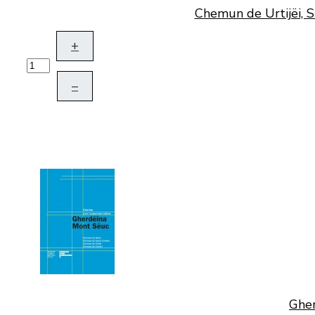
Chemun de Urtijëi, S
+
–
Gher