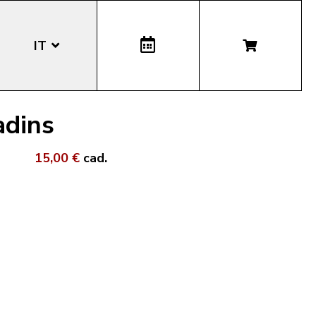
IT
EN
adins
DE
15,00 €
cad.
LA