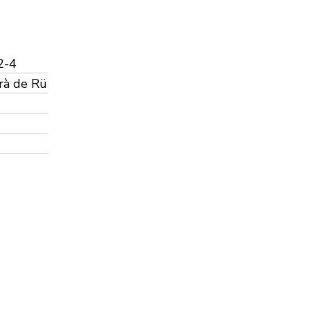
2-4
urà de Rü