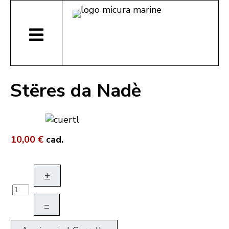
Stëres da Nadè
10,00 €
cad.
+
–